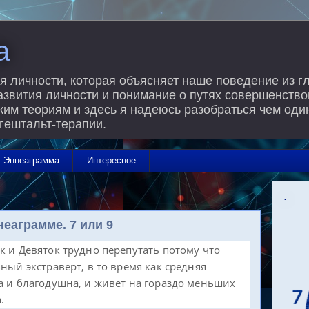
а
я личности, которая объясняет наше поведение из г
азвития личности и понимание о путях совершенство
м теориям и здесь я надеюсь разобраться чем один
 гештальт-терапии.
Эннеаграмма
Интересное
.
еаграмме. 7 или 9
к и Девяток трудно перепутать потому что
ный экстраверт, в то время как средняя
а и благодушна, и живет на гораздо меньших
.