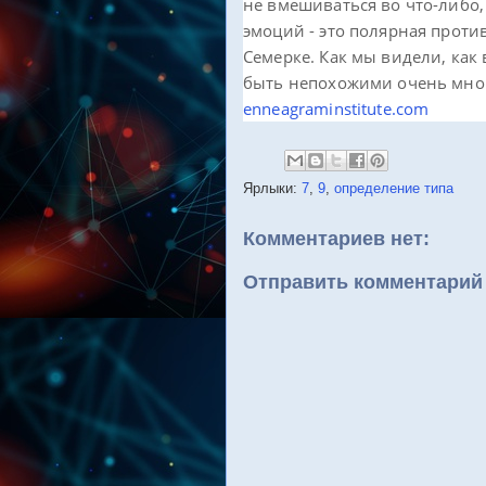
не вмешиваться во что-либо
эмоций - это полярная проти
Семерке. Как мы видели, как 
быть непохожими очень мно
enneagraminstitute.com
Ярлыки:
7
,
9
,
определение типа
Комментариев нет:
Отправить комментарий