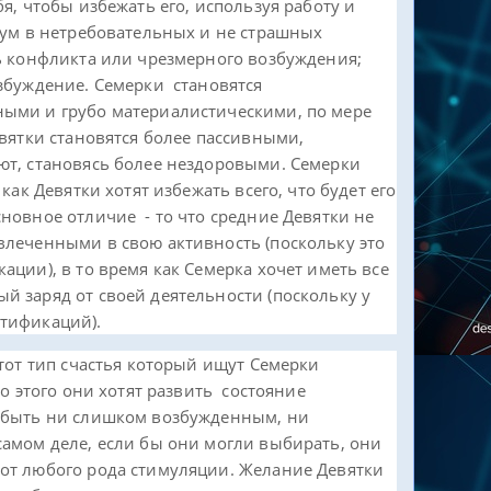
я, чтобы избежать его, используя работу и
зум в нетребовательных и не страшных
ь конфликта или чрезмерного возбуждения;
збуждение. Семерки становятся
ыми и грубо материалистическими, по мере
евятки становятся более пассивными,
ют, становясь более нездоровыми. Семерки
как Девятки хотят избежать всего, что будет его
новное отличие - то что средние Девятки не
влеченными в свою активность (поскольку это
ации), в то время как Семерка хочет иметь все
 заряд от своей деятельности (поскольку у
тификаций).
 тот тип счастья который ищут Семерки
о этого они хотят развить состояние
 быть ни слишком возбужденным, ни
амом деле, если бы они могли выбирать, они
от любого рода стимуляции. Желание Девятки