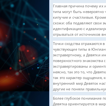
Главная причина почему их и
типа могут быть невероятно
кипучие и счастливые. Кром
схожи: оба подавляют свои э
идентификацию с идеализиро
отрываться от источников в
Точки сходства отражаются в 
чувствующие типы в Юнгианс
экстравертному, а Девятки и
поверхностного знакомства с
экстравертированы и ориент
неясно, так это то, что Девя
так это характер ощущения, 
внутренний мир Девяток наст
другие не поняли правильную
Более глубокое понимание п
Девятка ориентируется в ми