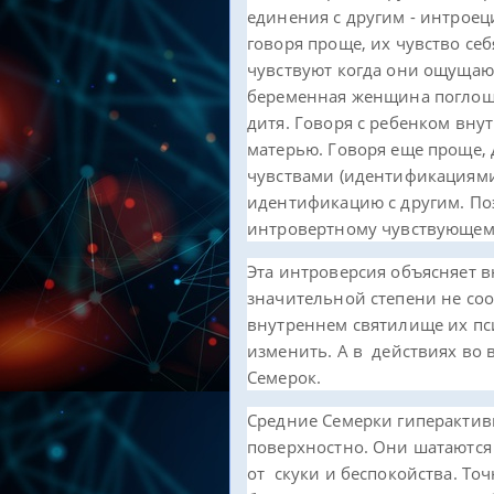
единения с другим - интроец
говоря проще, их чувство се
чувствуют когда они ощущаю
беременная женщина поглощ
дитя. Говоря с ребенком вну
матерью. Говоря еще проще,
чувствами (идентификациями
идентификацию с другим. По
интровертному чувствующем
Эта интроверсия объясняет 
значительной степени не соо
внутреннем святилище их пси
изменить. А в действиях во
Семерок.
Средние Семерки гиперакти
поверхностно. Они шатаются 
от скуки и беспокойства. Точ