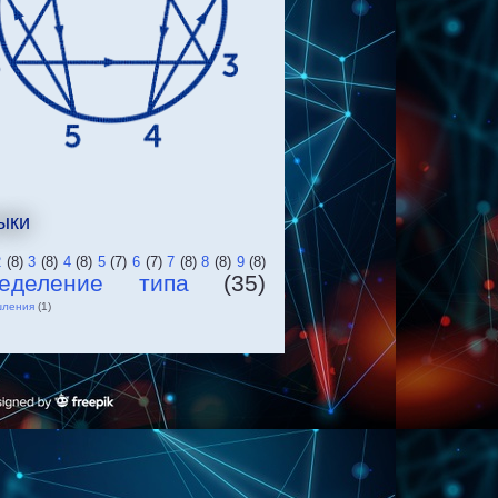
ыки
2
(8)
3
(8)
4
(8)
5
(7)
6
(7)
7
(8)
8
(8)
9
(8)
ределение типа
(35)
шления
(1)