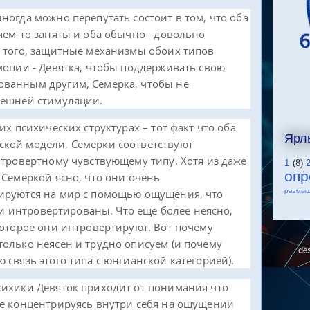
ногда можно перепутать состоит в том, что оба
 чем-то заняты и оба обычно довольно
е того, защитные механизмы обоих типов
моции - Девятка, чтобы поддерживать свою
ванным другим, Семерка, чтобы не
нешней стимуляции.
их психических структурах – тот факт что оба
Ярл
кой модели, Семерки соответствуют
нтровертному чувствующему типу. Хотя из даже
1
(8)
оп
 Семеркой ясно, что они очень
ируются на мир с помощью ощущения, что
размы
тки интровертированы. Что еще более неясно,
которое они интровертируют. Вот почему
олько неясен и трудно описуем (и почему
 связь этого типа с юнгианской категорией).
сихики Девяток приходит от понимания что
ре концентрируясь внутри себя на ощущении