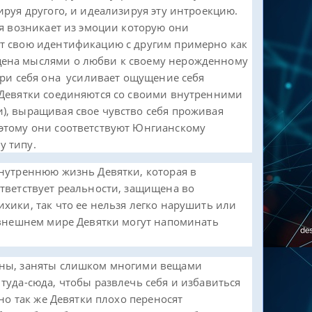
ируя другого, и идеализируя эту интроекцию.
бя возникает из эмоции которую они
т свою идентификацию с другим примерно как
ена мыслями о любви к своему нерожденному
три себя она усиливает ощущение себя
 Девятки соединяются со своими внутренними
), выращивая свое чувство себя проживая
этому они соответствуют Юнгианскому
у типу.
внутреннюю жизнь Девятки, которая в
тветствует реальности, защищена во
хики, так что ее нельзя легко нарушить или
 внешнем мире Девятки могут напоминать
вны, заняты слишком многими вещами
туда-сюда, чтобы развлечь себя и избавиться
но так же Девятки плохо переносят