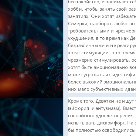
беспокойство, и занимают себ
хобби, чтобы занять свой ра
занятиях. Они хотят избежат
Семерки, наоборот, любят во
требовательными и чрезмерн
ухудшения, в то время как Д
безразличными и не реагиру
хотят стимуляции, в то время 
чрезмерно стимулировать. ос
хотят быть эмоционально во
может угрожать их идентифик
более высокий эмоциональный
них мало субъективных иден
Кроме того, Девятки не ищут
(эйфория и энтузиазм). Вмест
спокойного удовлетворения,
испытывать дискомфорт. На с
бы полностью освободились 