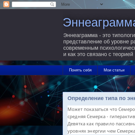
Эннеаграмм
Эннеаграмма - это типологи
представление об уровне р
современным психологически
и как это связано с теорией
Понять себя
Мои статьи
Определение типа по энн
Может показаться что Семеро
средняя Семерка - гиперактив
Девятка как правило пассивн
уровнях энергии чем Семерка